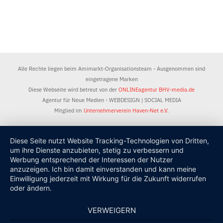
Alle Rechte liegen beim Amimarkt-Organisationsteam - Ausgenommen sind
eingetragene Marken
Diese Webseite wird betreut von der
ONLINEagentur BHV-media.de
Agentur für Neue Medien - WEBDESIGN | SOCIAL MEDIA
Mitglied im
Unternehmerverein Haven-Net e.V.
Diese Seite nutzt Website Tracking-Technologien von Dritten,
um ihre Dienste anzubieten, stetig zu verbessern und
Werbung entsprechend der Interessen der Nutzer
anzuzeigen. Ich bin damit einverstanden und kann meine
Einwilligung jederzeit mit Wirkung für die Zukunft widerrufen
oder ändern.
VERWEIGERN