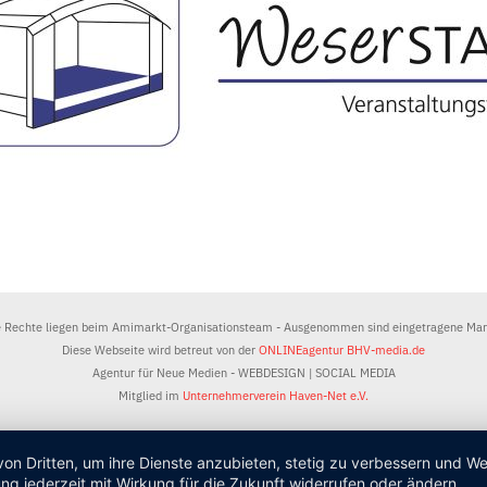
e Rechte liegen beim Amimarkt-Organisationsteam - Ausgenommen sind eingetragene Ma
Diese Webseite wird betreut von der
ONLINEagentur BHV-media.de
Agentur für Neue Medien - WEBDESIGN | SOCIAL MEDIA
Mitglied im
Unternehmerverein Haven-Net e.V.
von Dritten, um ihre Dienste anzubieten, stetig zu verbessern und 
ng jederzeit mit Wirkung für die Zukunft widerrufen oder ändern.